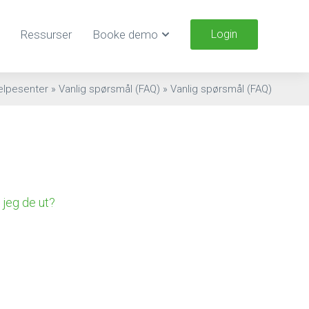
Ressurser
Booke demo
Login
elpesenter
»
Vanlig spørsmål (FAQ)
»
Vanlig spørsmål (FAQ)
jeg de ut?