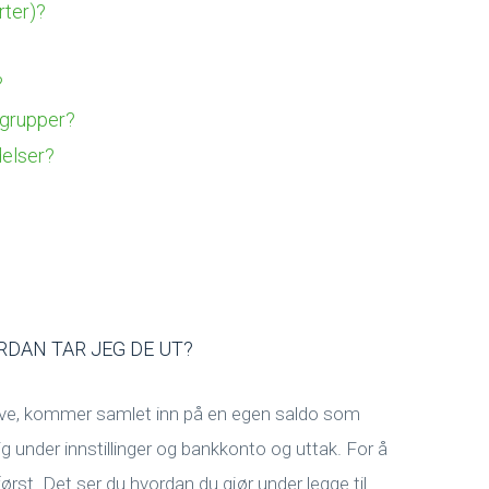
rter)?
?
 grupper?
delser?
DAN TAR JEG DE UT?
tive, kommer samlet inn på en egen saldo som
ig under innstillinger og bankkonto og uttak. For å
ørst. Det ser du hvordan du gjør under legge til