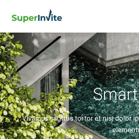
Smar
Vivamus sagittis tortor et nisi dolor 
element