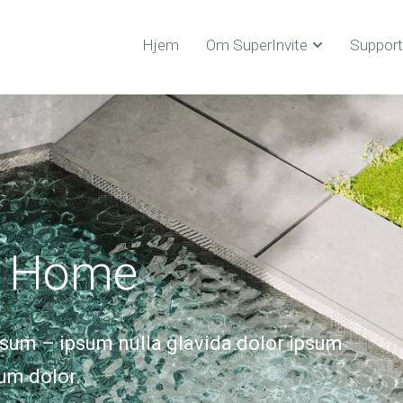
Hjem
Om SuperInvite
Support
t Home
ipsum – ipsum nulla glavida dolor ipsum
um dolor.