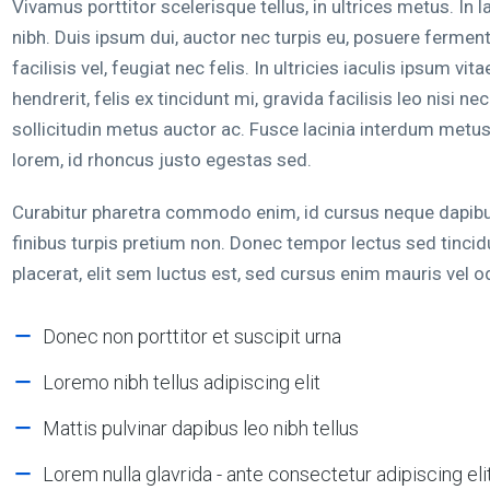
Vivamus porttitor scelerisque tellus, in ultrices metus. In l
nibh. Duis ipsum dui, auctor nec turpis eu, posuere fermen
facilisis vel, feugiat nec felis. In ultricies iaculis ipsum v
hendrerit, felis ex tincidunt mi, gravida facilisis leo nisi ne
sollicitudin metus auctor ac. Fusce lacinia interdum metus.
lorem, id rhoncus justo egestas sed.
Curabitur pharetra commodo enim, id cursus neque dapibus
finibus turpis pretium non. Donec tempor lectus sed tincidu
placerat, elit sem luctus est, sed cursus enim mauris vel o
Donec non porttitor et suscipit urna
Loremo nibh tellus adipiscing elit
Mattis pulvinar dapibus leo nibh tellus
Lorem nulla glavrida - ante consectetur adipiscing eli