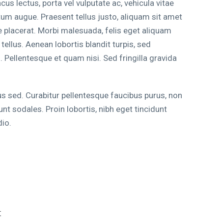
acus lectus, porta vel vulputate ac, vehicula vitae
tum augue. Praesent tellus justo, aliquam sit amet
itae placerat. Morbi malesuada, felis eget aliquam
c tellus. Aenean lobortis blandit turpis, sed
 Pellentesque et quam nisi. Sed fringilla gravida
 sed. Curabitur pellentesque faucibus purus, non
nt sodales. Proin lobortis, nibh eget tincidunt
dio.
t