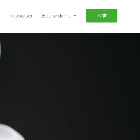
Ressurser
Booke demo
Login