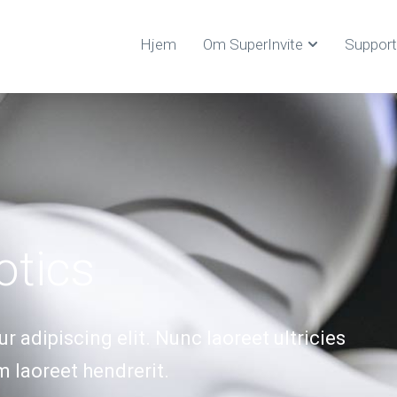
Hjem
Om SuperInvite
Support
otics
 adipiscing elit. Nunc laoreet ultricies
m laoreet hendrerit.