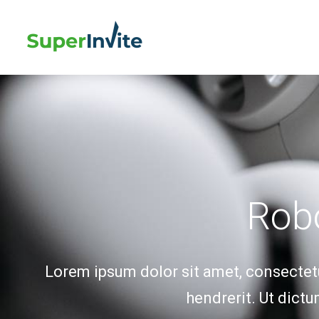
Rob
Lorem ipsum dolor sit amet, consectetur
hendrerit. Ut dictu