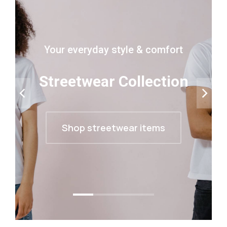
Your everyday style & comfort
Streetwear Collection
Shop streetwear items