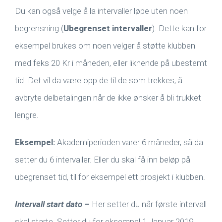
Du kan også velge å la intervaller løpe uten noen
begrensning (
Ubegrenset intervaller
). Dette kan for
eksempel brukes om noen velger å støtte klubben
med feks 20 Kr i måneden, eller liknende på ubestemt
tid. Det vil da være opp de til de som trekkes, å
avbryte delbetalingen når de ikke ønsker å bli trukket
lengre.
Eksempel:
Akademiperioden varer 6 måneder, så da
setter du 6 intervaller. Eller du skal få inn beløp på
ubegrenset tid, til for eksempel ett prosjekt i klubben.
Intervall start dato
–
Her setter du når første intervall
skal starte. Setter du for eksempel 1 Januar 2019