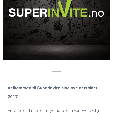
Velkommen til Superinvite sine nye nettsider –
2017.
Vi håper du finner den nye nettsiden vår oversiktlig,