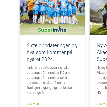
Siste oppdateringer, og
Ny o
hva som kommer på
Akad
nyåret 2024.
Supe
Link for direkte betaling i alle
Ny og 
betalingspåminnelser På alle
Akadem
betalingspåminnelser som
har vi
sendes ut, er det nå en ny
akadem
funksjon tilgjengelig der bruker
enda b
kan velge å
Nå
LES MER
LES M