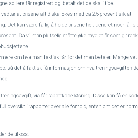
e spillere får registrert og betalt det de skal i tide.
 vedtar at prisene alltid skal økes med ca 2,5 prosent slik at
. Det kan være farlig å holde prisene helt uendret noen år, si
prosent. Da vil man plutselig måtte øke mye et år som gir rea
ebudsjettene.
ormere om hva man faktisk får for det man betaler. Mange vet 
bb, så det å faktisk få informasjon om hva treningsavgiften de
nge.
 treningsavgift, via får rabattkode løsning. Disse kan få en kod
u full oversikt i rapporter over alle forhold, enten om det er norm
er de til oss.