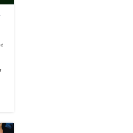
/
ed
r