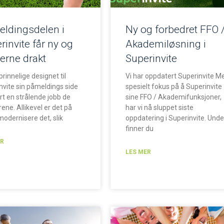
ldingsdelen i
Ny og forbedret FFO 
rinvite får ny og
Akademiløsning i
rne drakt
Superinvite
rinnelige designet til
Vi har oppdatert Superinvite M
nvite sin påmeldings side
spesielt fokus på å Superinvite
ort en strålende jobb de
sine FFO / Akademifunksjoner,
rene. Allikevel er det på
har vi nå sluppet siste
modernisere det, slik
oppdatering i Superinvite. Unde
finner du
ER
LES MER