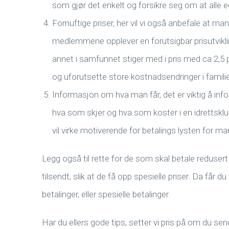
som gjør det enkelt og forsikre seg om at alle egn
Fornuftige priser, her vil vi også anbefale at man
medlemmene opplever en forutsigbar prisutvikling
annet i samfunnet stiger med i pris med ca 2,5 
og uforutsette store kostnadsendringer i famili
Informasjon om hva man får, det er viktig å inf
hva som skjer og hva som koster i en idrettsklu
vil virke motiverende for betalings lysten for ma
Legg også til rette for de som skal betale redusert
tilsendt, slik at de få opp spesielle priser. Da får d
betalinger, eller spesielle betalinger.
Har du ellers gode tips, setter vi pris på om du send