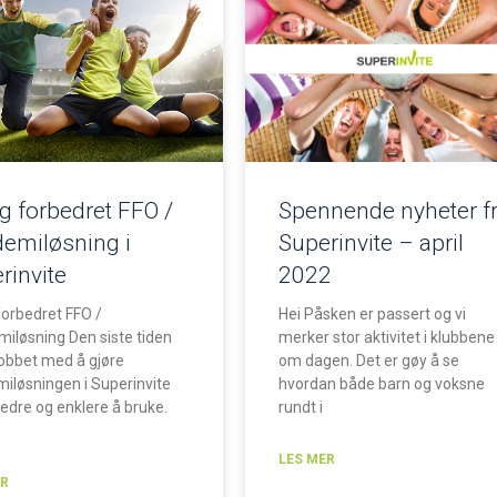
g forbedret FFO /
Spennende nyheter f
emiløsning i
Superinvite – april
rinvite
2022
forbedret FFO /
Hei Påsken er passert og vi
iløsning Den siste tiden
merker stor aktivitet i klubbene
 jobbet med å gjøre
om dagen. Det er gøy å se
iløsningen i Superinvite
hvordan både barn og voksne
edre og enklere å bruke.
rundt i
LES MER
ER