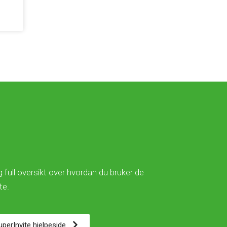
 full oversikt over hvordan du bruker de
ite.
SuperInvite hjelpeside