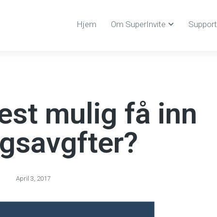
Hjem
Om SuperInvite
Support
st mulig få inn
ngsavgfter?
April 3, 2017