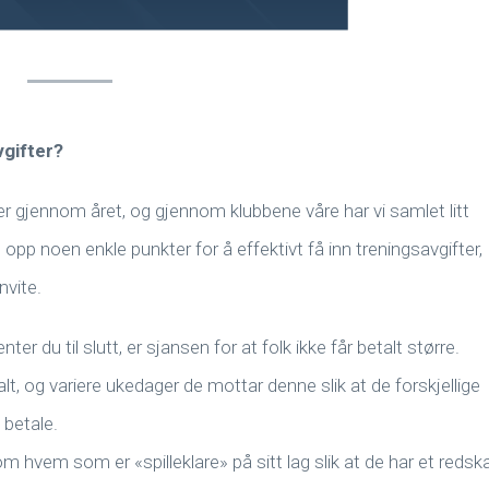
vgifter?
er gjennom året, og gjennom klubbene våre har vi samlet litt
t opp noen enkle punkter for å effektivt få inn treningsavgifter,
nvite.
nter du til slutt, er sjansen for at folk ikke får betalt større.
t, og variere ukedager de mottar denne slik at de forskjellige
 betale.
 om hvem som er «spilleklare» på sitt lag slik at de har et redsk