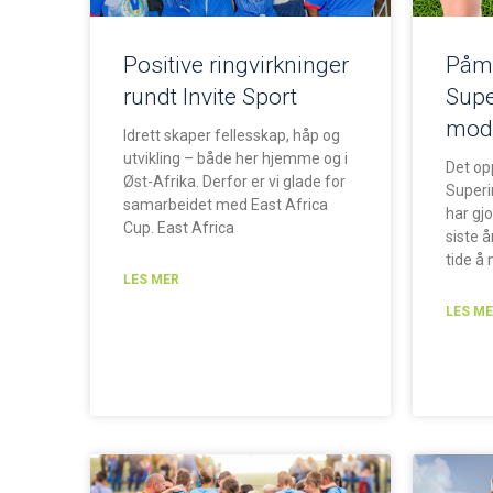
Positive ringvirkninger
Påme
rundt Invite Sport
Supe
mode
Idrett skaper fellesskap, håp og
utvikling – både her hjemme og i
Det opp
Øst-Afrika. Derfor er vi glade for
Superi
samarbeidet med East Africa
har gj
Cup. East Africa
siste å
tide å 
LES MER
LES M