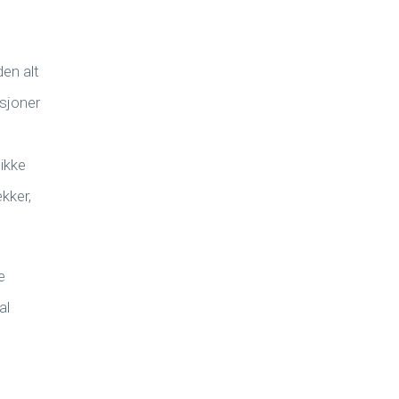
den alt
ksjoner
ikke
kker,
e
al