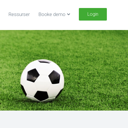
Ressurser
Booke demo
Login