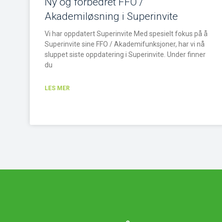
Ny og forbedret FFO /
Akademiløsning i Superinvite
Vi har oppdatert Superinvite Med spesielt fokus på å
Superinvite sine FFO / Akademifunksjoner, har vi nå
sluppet siste oppdatering i Superinvite. Under finner
du
LES MER