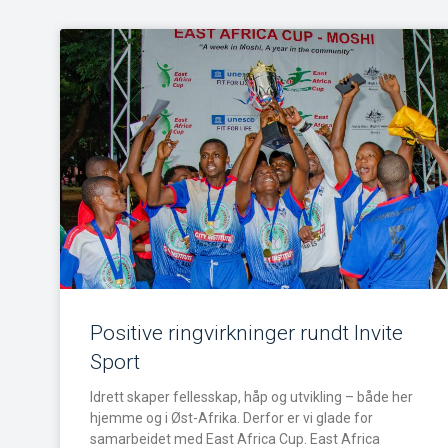
Positive ringvirkninger rundt Invite
Sport
Idrett skaper fellesskap, håp og utvikling – både her
hjemme og i Øst-Afrika. Derfor er vi glade for
samarbeidet med East Africa Cup. East Africa