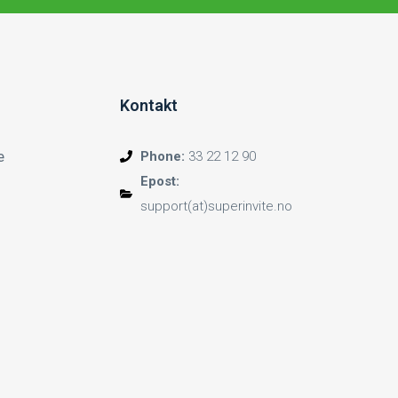
Kontakt
e
Phone:
33 22 12 90
Epost:
support(at)superinvite.no