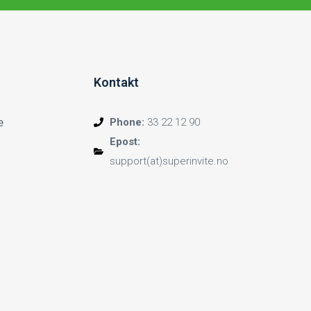
Kontakt
e
Phone:
33 22 12 90
Epost:
support(at)superinvite.no