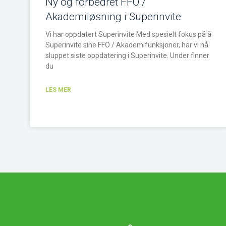
Ny og forbedret FFO /
Akademiløsning i Superinvite
Vi har oppdatert Superinvite Med spesielt fokus på å
Superinvite sine FFO / Akademifunksjoner, har vi nå
sluppet siste oppdatering i Superinvite. Under finner
du
LES MER