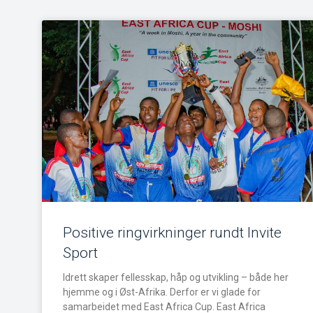
Positive ringvirkninger rundt Invite
Sport
Idrett skaper fellesskap, håp og utvikling – både her
hjemme og i Øst-Afrika. Derfor er vi glade for
samarbeidet med East Africa Cup. East Africa