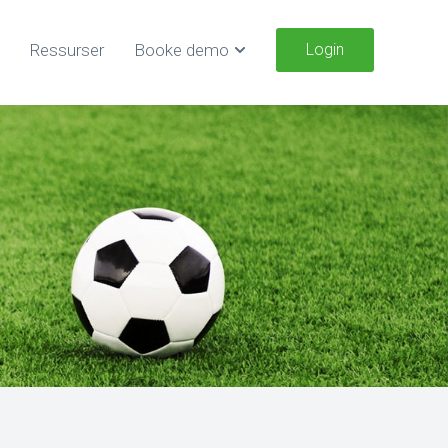
Ressurser
Booke demo
Login