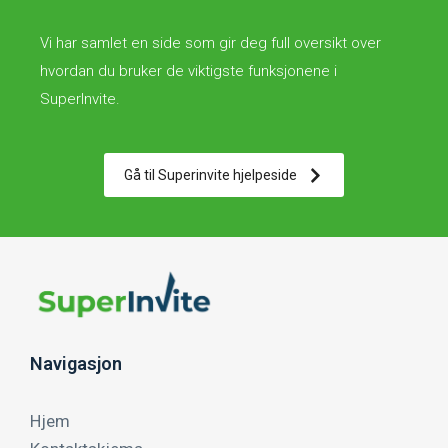
Vi har samlet en side som gir deg full oversikt over
hvordan du bruker de viktigste funksjonene i
SuperInvite.
Gå til Superinvite hjelpeside
Navigasjon
Hjem