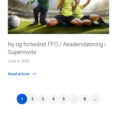
Ny og forbedret FFO / Akademiløsning i
Superinvite
June 9, 2023
Read article
1
2
3
4
5
…
8
→