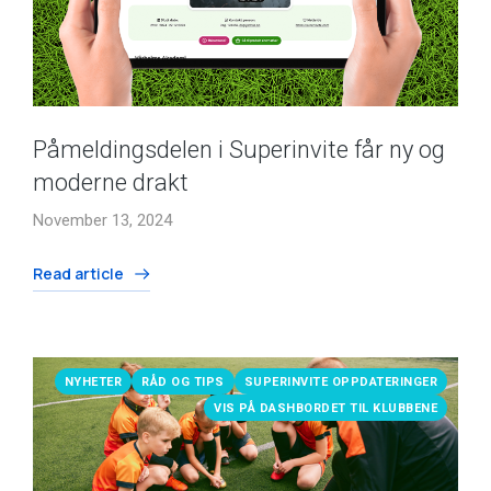
Påmeldingsdelen i Superinvite får ny og
moderne drakt
November 13, 2024
Read article
NYHETER
RÅD OG TIPS
SUPERINVITE OPPDATERINGER
VIS PÅ DASHBORDET TIL KLUBBENE