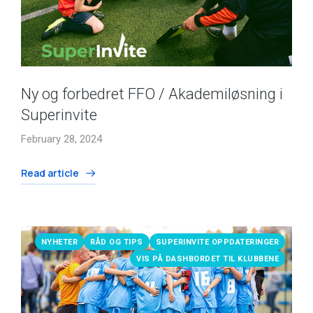
Ny og forbedret FFO / Akademiløsning i
Superinvite
February 28, 2024
Read article
NYHETER
RÅD OG TIPS
SUPERINVITE OPPDATERINGER
VIS PÅ DASHBORDET TIL KLUBBENE