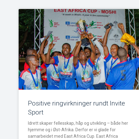
Positive ringvirkninger rundt Invite
Sport
Idrett skaper fellesskap, håp og utvikling – både her
hjemme og i Øst-Afrika. Derfor er vi glade for
samarbeidet med East Africa Cup. East Africa