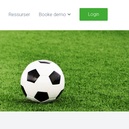
Ressurser
Booke demo
Login