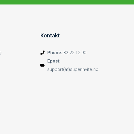
Kontakt
e
Phone:
33 22 12 90
Epost:
support(at)superinvite.no