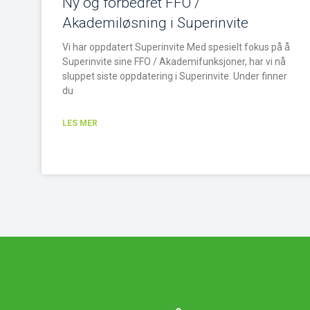
Ny og forbedret FFO /
Akademiløsning i Superinvite
Vi har oppdatert Superinvite Med spesielt fokus på å
Superinvite sine FFO / Akademifunksjoner, har vi nå
sluppet siste oppdatering i Superinvite. Under finner
du
LES MER