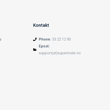
Kontakt
e
Phone:
33 22 12 90
Epost:
support(at)superinvite.no