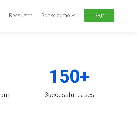
Ressurser
Booke demo
Login
150
+
team
Successful cases