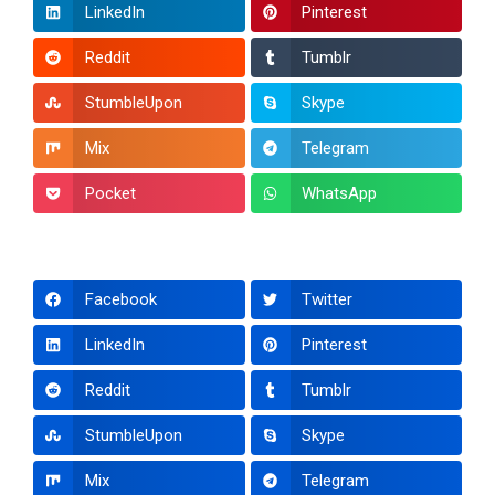
LinkedIn
Pinterest
Reddit
Tumblr
StumbleUpon
Skype
Mix
Telegram
Pocket
WhatsApp
Facebook
Twitter
LinkedIn
Pinterest
Reddit
Tumblr
StumbleUpon
Skype
Mix
Telegram