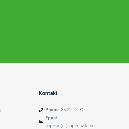
Kontakt
e
Phone:
33 22 12 90
Epost:
support(at)superinvite.no