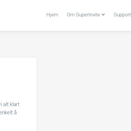
Hjem
Om SuperInvite
Support
 alt klart
enkelt å