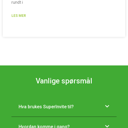
rundt i
LES MER
Vanlige spørsmål
Hva brukes SuperInvite til?
Hvordan komme i gang?