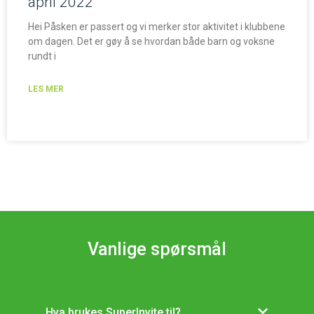
april 2022
Hei Påsken er passert og vi merker stor aktivitet i klubbene
om dagen. Det er gøy å se hvordan både barn og voksne
rundt i
LES MER
Vanlige spørsmål
Hva brukes SuperInvite til?