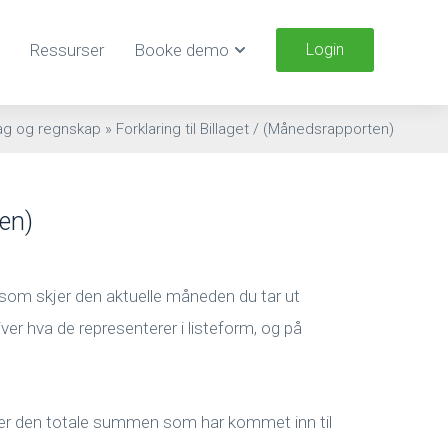
Ressurser
Booke demo
Login
lag og regnskap
»
Forklaring til Billaget / (Månedsrapporten)
ten)
 som skjer den aktuelle måneden du tar ut
ver hva de representerer i listeform, og på
er den totale summen som har kommet inn til