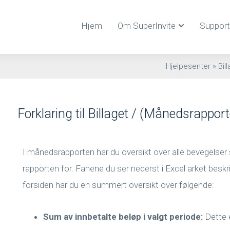
Hjem
Om SuperInvite
Support
Hjelpesenter
»
Bil
Forklaring til Billaget / (Månedsrappor
I månedsrapporten har du oversikt over alle bevegelser
rapporten for. Fanene du ser nederst i Excel arket beskri
forsiden har du en summert oversikt over følgende:
Sum av innbetalte beløp i valgt periode:
Dette 