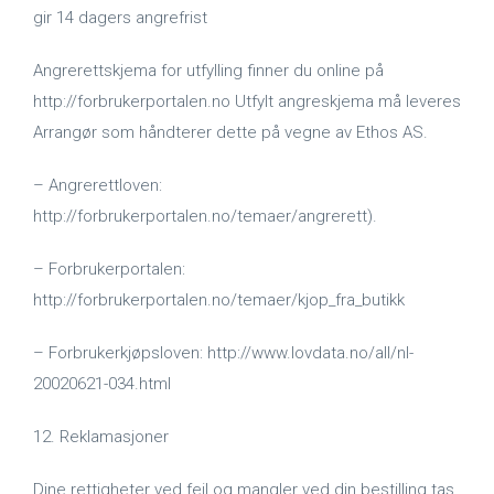
gir 14 dagers angrefrist
Angrerettskjema for utfylling finner du online på
http://forbrukerportalen.no Utfylt angreskjema må leveres
Arrangør som håndterer dette på vegne av Ethos AS.
– Angrerettloven:
http://forbrukerportalen.no/temaer/angrerett).
– Forbrukerportalen:
http://forbrukerportalen.no/temaer/kjop_fra_butikk
– Forbrukerkjøpsloven: http://www.lovdata.no/all/nl-
20020621-034.html
12. Reklamasjoner
Dine rettigheter ved feil og mangler ved din bestilling tas