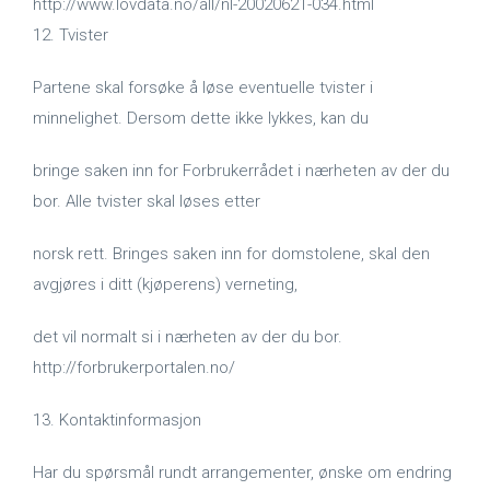
http://www.lovdata.no/all/nl-20020621-034.html
12. Tvister
Partene skal forsøke å løse eventuelle tvister i
minnelighet. Dersom dette ikke lykkes, kan du
bringe saken inn for Forbrukerrådet i nærheten av der du
bor. Alle tvister skal løses etter
norsk rett. Bringes saken inn for domstolene, skal den
avgjøres i ditt (kjøperens) verneting,
det vil normalt si i nærheten av der du bor.
http://forbrukerportalen.no/
13. Kontaktinformasjon
Har du spørsmål rundt arrangementer, ønske om endring