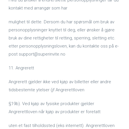
Hvis du ønsker å endre/slette personopplysninger tar du
kontakt med arrangør som har
mulighet til dette. Dersom du har spørsmål om bruk av
personopplysninger knyttet til deg, eller ønsker å gjøre
bruk av dine rettigheter til retting, sperring, sletting etc.
etter personopplysningsloven, kan du kontakte oss på e-
post support@superinvite.no
11. Angrerett
Angrerett gjelder ikke ved kjøp av billetter eller andre
tidsbestemte ytelser (jf Angrerettloven
§19b). Ved kjøp av fysiske produkter gjelder
Angrerettloven når kjøp av produkter er foretatt
uten et fast tilholdssted (eks internett). Angrerettloven