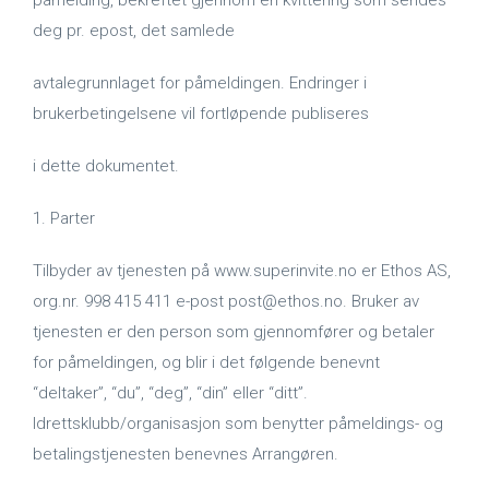
påmelding, bekreftet gjennom en kvittering som sendes
deg pr. epost, det samlede
avtalegrunnlaget for påmeldingen. Endringer i
brukerbetingelsene vil fortløpende publiseres
i dette dokumentet.
1. Parter
Tilbyder av tjenesten på www.superinvite.no er Ethos AS,
org.nr. 998 415 411 e-post post@ethos.no. Bruker av
tjenesten er den person som gjennomfører og betaler
for påmeldingen, og blir i det følgende benevnt
“deltaker”, “du”, “deg”, “din” eller “ditt”.
Idrettsklubb/organisasjon som benytter påmeldings- og
betalingstjenesten benevnes Arrangøren.