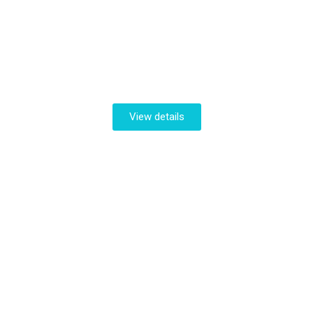
Nulla glavrida
View details
Maximus venenatis