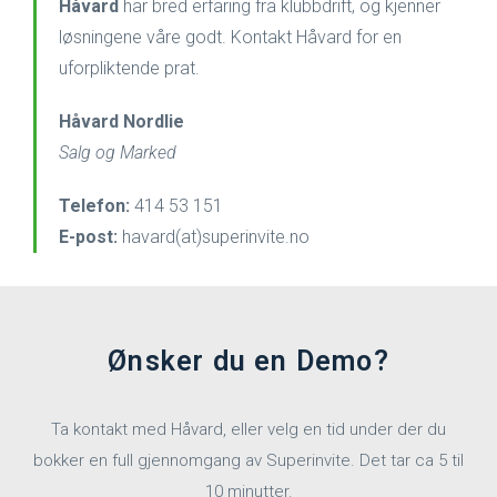
Håvard
har bred erfaring fra klubbdrift, og kjenner
løsningene våre godt. Kontakt Håvard for en
uforpliktende prat.
Håvard Nordlie
Salg og Marked
Telefon:
414 53 151
E-post:
havard(at)superinvite.no
Ønsker du en Demo?
Ta kontakt med Håvard, eller velg en tid under der du
bokker en full gjennomgang av Superinvite. Det tar ca 5 til
10 minutter.