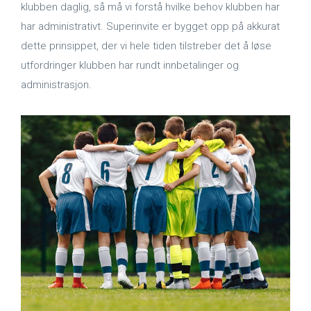
klubben daglig, så må vi forstå hvilke behov klubben har
har administrativt. Superinvite er bygget opp på akkurat
dette prinsippet, der vi hele tiden tilstreber det å løse
utfordringer klubben har rundt innbetalinger og
administrasjon.