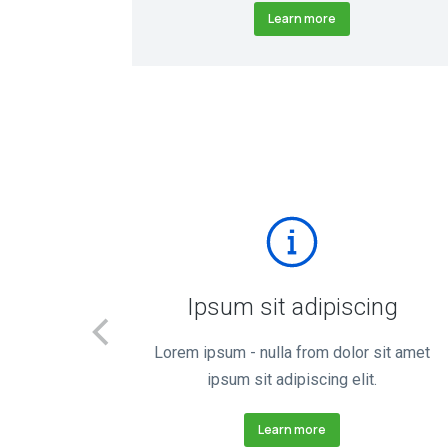
Learn more
Ipsum sit adipiscing
lit ipsum
Lorem ipsum - nulla from dolor sit amet
t.
ipsum sit adipiscing elit.
Learn more