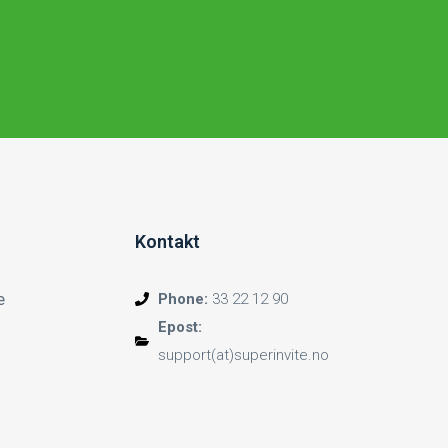
Kontakt
e
Phone:
33 22 12 90
Epost:
support(at)superinvite.no