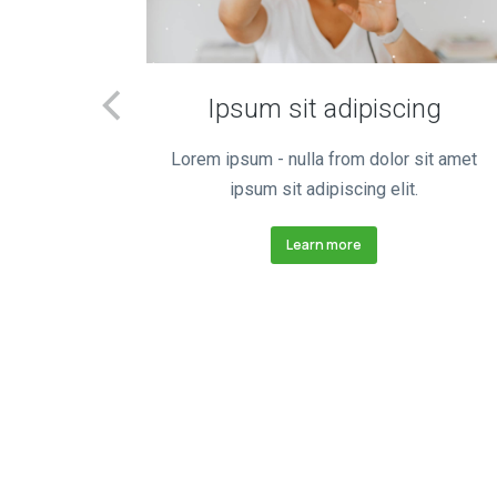
Ipsum sit adipiscing
lit ipsum
Lorem ipsum - nulla from dolor sit amet
t.
ipsum sit adipiscing elit.
Learn more