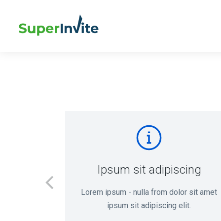
r
Ipsum sit adipiscing
ing elit
Lorem ipsum - nulla from dolor sit amet
it amet.
ipsum sit adipiscing elit.