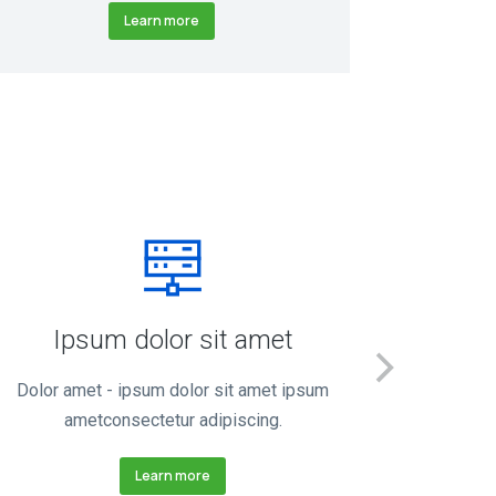
Learn more
Ipsum dolor sit amet
Dolor amet - ipsum dolor sit amet ipsum
Nulla 
ametconsectetur adipiscing.
Learn more