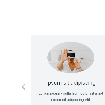
r
Ipsum sit adipiscing
ing elit
Lorem ipsum - nulla from dolor sit amet
it amet.
ipsum sit adipiscing elit.