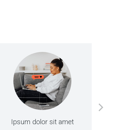
Do
Nulla fro
Ipsum dolor sit amet