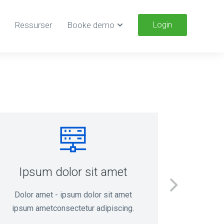
Ressurser
Booke demo
Login
Ipsum dolor sit amet
Do
Dolor amet - ipsum dolor sit amet
Nulla fro
ipsum ametconsectetur adipiscing.