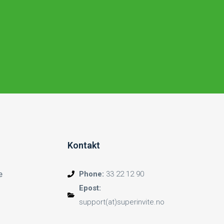
Kontakt
e
Phone:
33 22 12 90
Epost:
support(at)superinvite.no