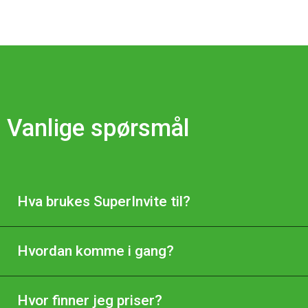
Image title goes
here
Vanlige spørsmål
Hva brukes SuperInvite til?
Hvordan komme i gang?
Hvor finner jeg priser?