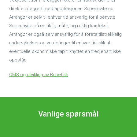
tredjepart som foreligger ikke er en faktisk del, eller
direkte integrert med applikasjonen Superinvite.no.
Arrangør er selv til enhver tid ansvarlig for å benytte
Superinvite på en riktig måte, og i riktig kontekst.
Arrangør er også selv ansvarlig for å foreta tilstrekkelig
undersøkelser og vurderinger til enhver tid, slik at
eventuelle økonomiske tap tilknyttet en tredjepart ikke
oppstår.
CMS og utvikling av Bonefish
Vanlige spørsmål