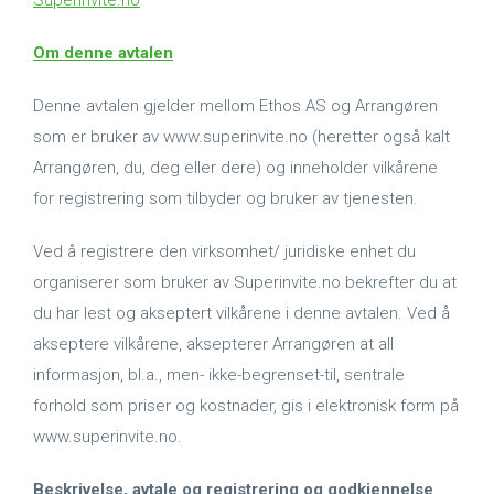
Superinvite.no
Om denne avtalen
Denne avtalen gjelder mellom Ethos AS og Arrangøren
som er bruker av www.superinvite.no (heretter også kalt
Arrangøren, du, deg eller dere) og inneholder vilkårene
for registrering som tilbyder og bruker av tjenesten.
Ved å registrere den virksomhet/ juridiske enhet du
organiserer som bruker av Superinvite.no bekrefter du at
du har lest og akseptert vilkårene i denne avtalen. Ved å
akseptere vilkårene, aksepterer Arrangøren at all
informasjon, bl.a., men- ikke-begrenset-til, sentrale
forhold som priser og kostnader, gis i elektronisk form på
www.superinvite.no.
Beskrivelse, avtale og registrering og godkjennelse