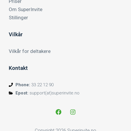
Priser
Om SuperInvite
Stillinger
Vilkår
Vilkår for deltakere
Kontakt
Phone:
33 22 12 90
Epost:
support(at)superinvite.no
Copyright 2026 Superinvite.no