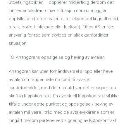
utbetalingsplikten – opphører midlertidig dersom det
inntrer en ekstraordinær situasjon som umuliggjør
oppfyllelsen (force majeure, for eksempel krigsutbrudd,
streik, boikott, blokade eller lockout). Ethos AS er ikke
ansvarlig for tap som skyldes en slik ekstraordinær
situasjon.
18. Arrangørens oppsigelse og heving av avtalen
Arrangøren kan uten forhåndsvarsel si opp eller heve
avtalen om Superinvite.no for å få avviklet
kundeforholdet, med det unntak hvor det er signert en
skriftlig Kjøpskontrakt. En eventuell Kjøpskontrakt vil ikke
tilfalle under dette punktet og oppsigelse / heving av
avtalen må være i tråd med de avtalevilkårene som er
inngått mellom partene ved signering av Kjøpskontrakt.