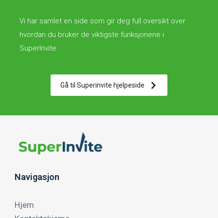
Vi har samlet en side som gir deg full oversikt over
hvordan du bruker de viktigste funksjonene i
SuperInvite.
Gå til Superinvite hjelpeside
Navigasjon
Hjem