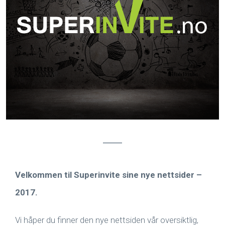
Velkommen til Superinvite sine nye nettsider –
2017.
Vi håper du finner den nye nettsiden vår oversiktlig,