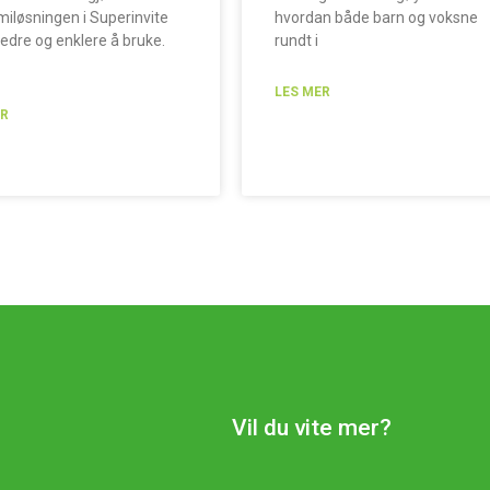
iløsningen i Superinvite
hvordan både barn og voksne
edre og enklere å bruke.
rundt i
LES MER
ER
Vil du vite mer?