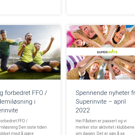
g forbedret FFO /
Spennende nyheter f
emiløsning i
Superinvite – april
rinvite
2022
forbedret FFO /
Hei Påsken er passert og vi
iløsning Den siste tiden
merker stor aktivitet i klubbene
 jobbet med å gjøre
om dagen. Det er gøy å se