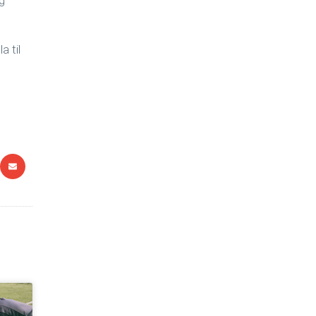
g
a til