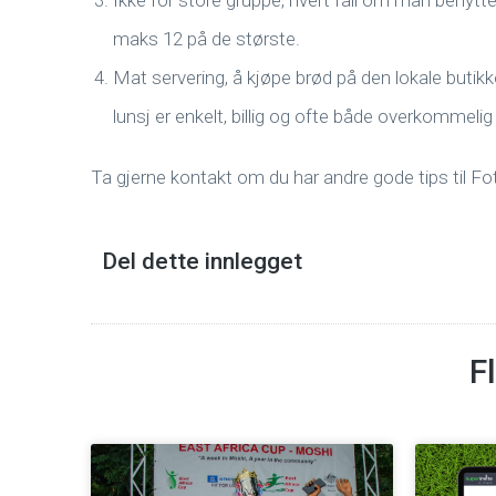
Ikke for store gruppe, hvert fall om man benytt
maks 12 på de største.
Mat servering, å kjøpe brød på den lokale butikke
lunsj er enkelt, billig og ofte både overkommelig å
Ta gjerne kontakt om du har andre gode tips til Fot
Del dette innlegget
F