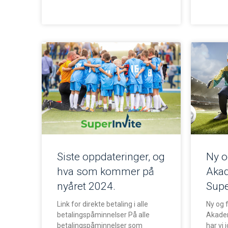
Siste oppdateringer, og
Ny o
hva som kommer på
Akad
nyåret 2024.
Supe
Link for direkte betaling i alle
Ny og 
betalingspåminnelser På alle
Akadem
betalingspåminnelser som
har vi