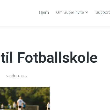
Hjem
Om SuperInvite
Support
til Fotballskole
March 31, 2017