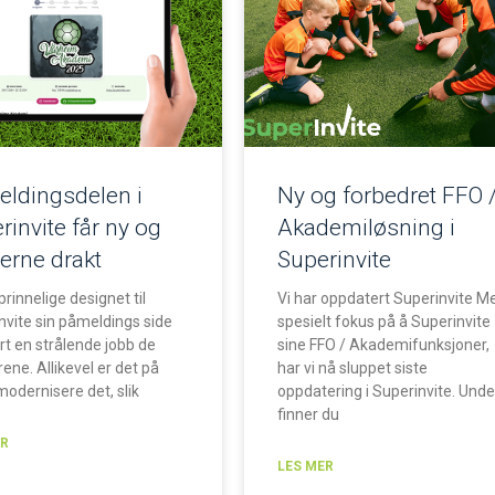
ldingsdelen i
Ny og forbedret FFO 
rinvite får ny og
Akademiløsning i
rne drakt
Superinvite
rinnelige designet til
Vi har oppdatert Superinvite M
nvite sin påmeldings side
spesielt fokus på å Superinvite
ort en strålende jobb de
sine FFO / Akademifunksjoner,
rene. Allikevel er det på
har vi nå sluppet siste
modernisere det, slik
oppdatering i Superinvite. Unde
finner du
ER
LES MER