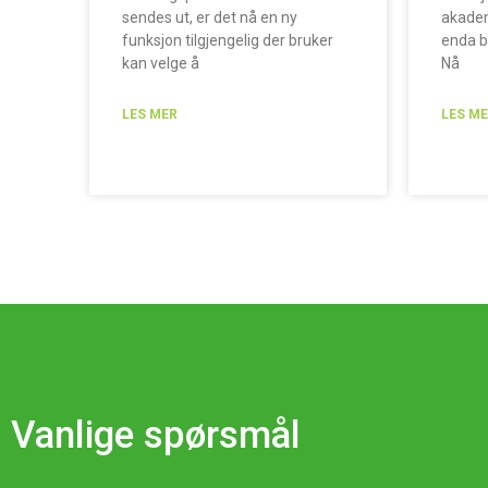
sendes ut, er det nå en ny
akadem
funksjon tilgjengelig der bruker
enda b
kan velge å
Nå
LES MER
LES M
Vanlige spørsmål