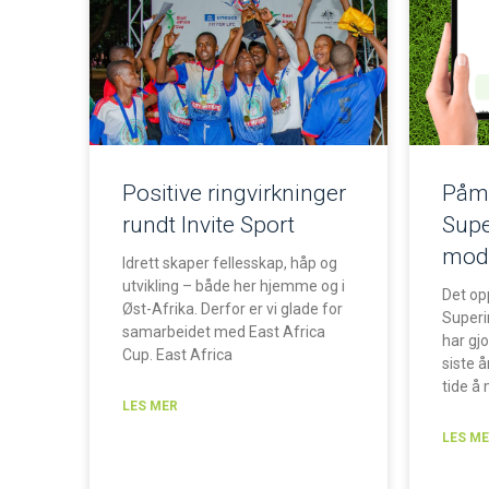
Positive ringvirkninger
Påme
rundt Invite Sport
Supe
mode
Idrett skaper fellesskap, håp og
utvikling – både her hjemme og i
Det opp
Øst-Afrika. Derfor er vi glade for
Superi
samarbeidet med East Africa
har gj
Cup. East Africa
siste å
tide å 
LES MER
LES M