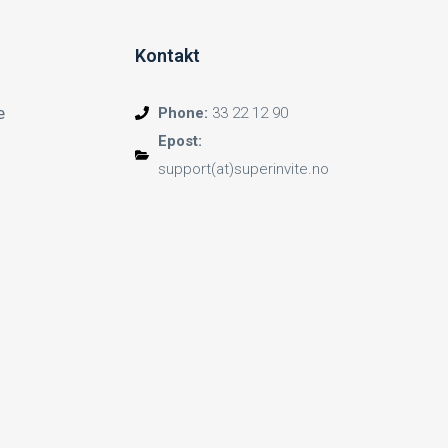
Kontakt
e
Phone:
33 22 12 90
Epost:
support(at)superinvite.no