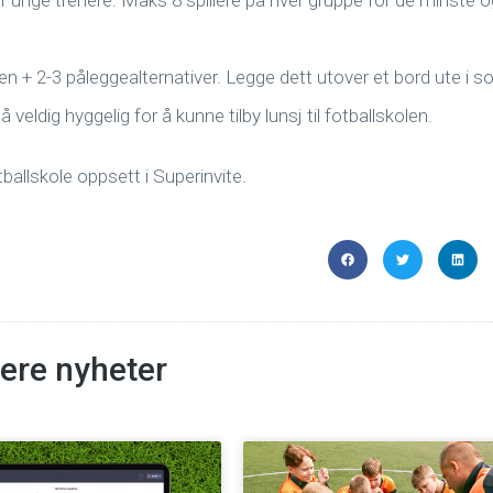
er unge trenere. Maks 8 spillere på hver gruppe for de minste o
n + 2-3 påleggealternativer. Legge dett utover et bord ute i sol
 veldig hyggelig for å kunne tilby lunsj til fotballskolen.
ballskole oppsett i Superinvite.
lere nyheter