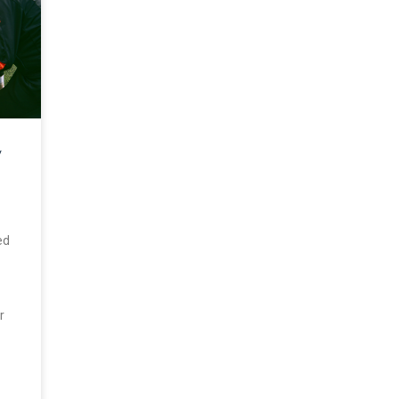
/
ed
r