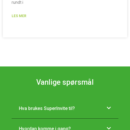
rundt i
LES MER
Vanlige spørsmål
Hva brukes SuperInvite til?
Hvordan komme i gang?