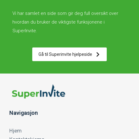
Vi har samlet en side som gir deg full oversikt over
hvordan du bruker de viktigste funksjonene i
SuperInvite.
Gå til Superinvite hjelpeside
Navigasjon
Hjem