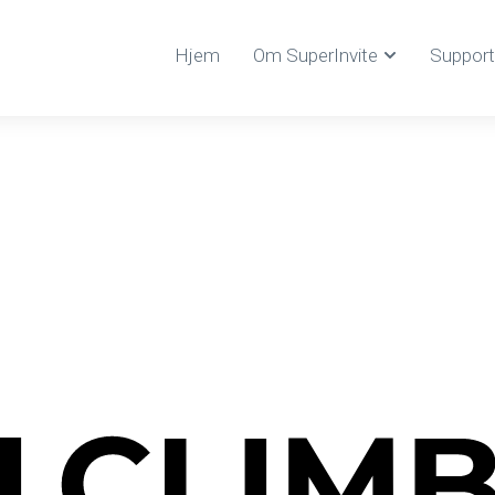
Hjem
Om SuperInvite
Support