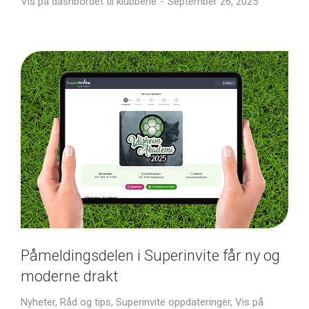
Vis på dashbordet til klubbene
September 26, 2025
Påmeldingsdelen i Superinvite får ny og
moderne drakt
Nyheter
,
Råd og tips
,
Superinvite oppdateringer
,
Vis på